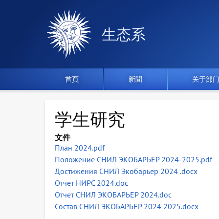
生态系
首頁
新聞
关于部
学生研究
文件
План 2024.pdf
Положение СНИЛ ЭКОБАРЬЕР 2024-2025.pdf
Достижения СНИЛ Экобарьер 2024 .docx
Отчет НИРС 2024.doc
Отчет СНИЛ ЭКОБАРЬЕР 2024.doc
Состав СНИЛ ЭКОБАРЬЕР 2024 2025.docx