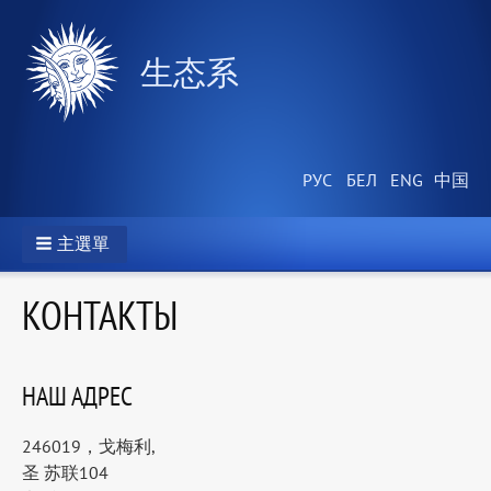
生态系
主選單
КОНТАКТЫ
НАШ АДРЕС
246019，戈梅利,
圣 苏联104