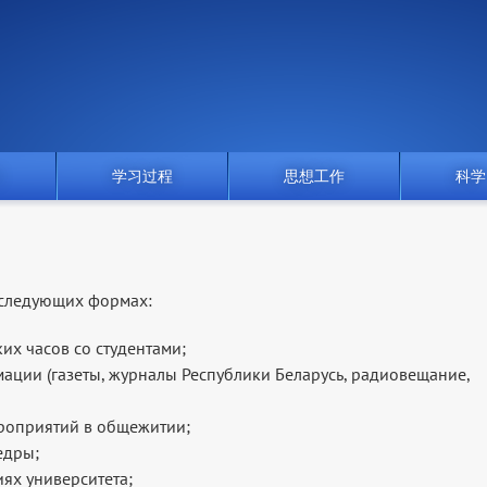
门
学习过程
思想工作
科学
 следующих формах:
х часов со студентами;
ации (газеты, журналы Республики Беларусь, радиовещание,
роприятий в общежитии;
едры;
ях университета;