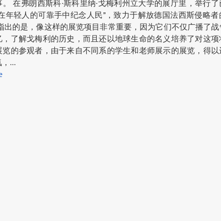
事。 在弗朗西斯科·斯科里纳·戈梅利州立大学的展厅里，举行了
“在年轻人的可靠手中纪念人民”，致力于解放德国法西斯侵略者
当指出的是，像这样的展览项目非常重要，因为它们不仅广播了战
忆，了解戈梅利的历史，而且还以地球生命的名义培养了对这项
展览的参观者，由于来自不同系的学生和老师展示的展览，得以
氛，…
е