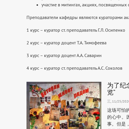
участие в митингах, акциях, посвященных
Преподаватели кафедры являются кураторами ак
1 курс – куратор ст. преподаватель Г.Л. Осипенко
2 курс – куратор доцент Т.А. Тимофеева
3 курс – куратор доцент А.А. Саварин
4 курс – куратор ст. преподаватель А.С. Соколов
为了纪
览”
三, 11/25/2020
这场可怕
的心中。
事。但是