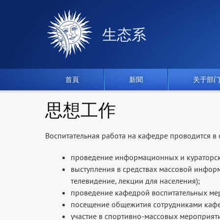
生态系
首頁
新聞
关于部
思想工作
Воспитательная работа на кафедре проводится в
проведение информационных и кураторски
выступления в средствах массовой информ
телевидение, лекции для населения);
проведение кафедрой воспитательных ме
посещение общежития сотрудниками каф
участие в спортивно-массовых мероприяти