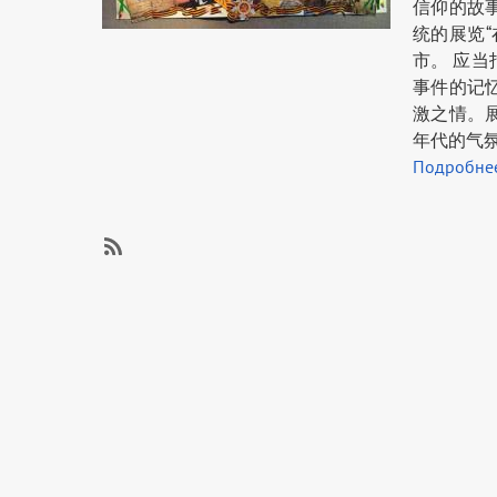
信仰的故
统的展览
市。 应
事件的记
激之情。
年代的气
Подробне
SubscribeSubscribe
to
思
想
工
作