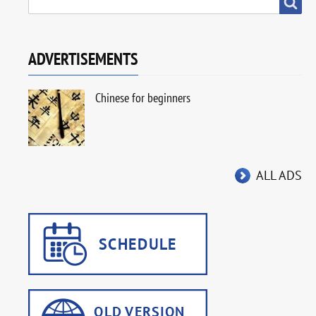
SEARCH
Search
Volunteering
ADVERTISEMENTS
Chinese for beginners
ALL ADS