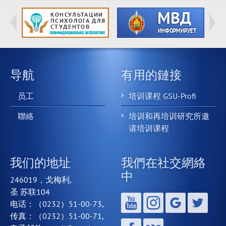
导航
有用的鏈接
员工
培训课程 GSU-Profi
聯絡
培训和再培训研究所邀
请培训课程
我们的地址
我們在社交網絡
中
246019，戈梅利,
圣 苏联104
电话：（0232）51-00-73,
传真：（0232）51-00-71,