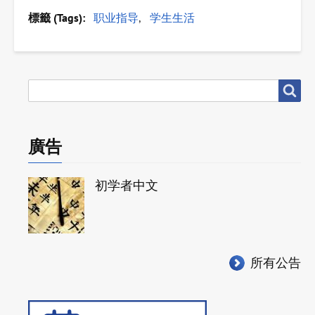
標籤 (Tags)
职业指导
学生生活
搜
搜尋
尋
廣告
初学者中文
所有公告