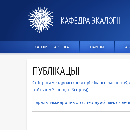
КАФЕДРА ЭКАЛОГІІ
ХАТНЯЯ СТАРОНКА
НАВІНЫ
АБ
ПУБЛІКАЦЫІ
Спіс рэкамендуемых для публікацыі часопісаў, 
рэйтынгу Scimago (Scopus))
Парады міжнародных экспертаў аб тым, як леп