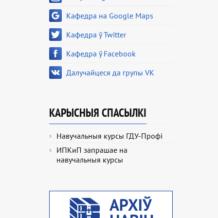
Кафедра на Google Maps
Кафедра ў Twitter
Кафедра ў Facebook
Далучайцеся да групы VK
КАРЫСНЫЯ СПАСЫЛКІ
Навучальныя курсы ГДУ-Профі
ИПКиП запрашае на
навучальныя курсы