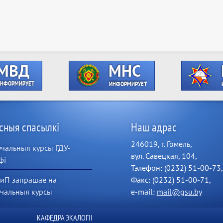
сныя спасылкі
Наш адрас
246019, г. Гомель,
чальныя курсы ГДУ-
вул. Савецкая, 104,
фі
Тэлефон: (0232) 51-00-73,
иП запрашае на
Факс: (0232) 51-00-71,
учальныя курсы
e-mail:
mail@gsu.by
КАФЕДРА ЭКАЛОГІІ