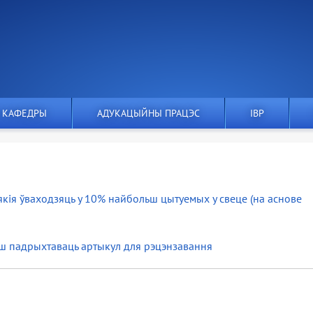
 КАФЕДРЫ
АДУКАЦЫЙНЫ ПРАЦЭС
IВР
якія ўваходзяць у 10% найбольш цытуемых у свеце (на аснове
ш падрыхтаваць артыкул для рэцэнзавання