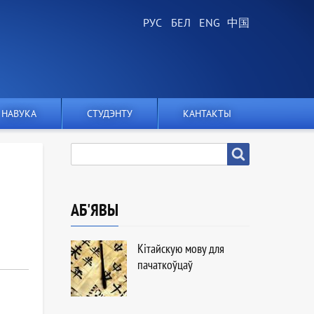
НАВУКА
СТУДЭНТУ
КАНТАКТЫ
ПОШУК
Пошук
АБ'ЯВЫ
Кітайскую мову для
пачаткоўцаў