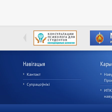
Навігацыя
Кары
Кантакт
Наву
Про
Супрацоўнікі
ИПК
нав