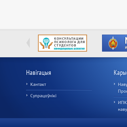
Навігацыя
Кары
Кантакт
Наву
Про
Супрацоўнікі
ИПК
нав