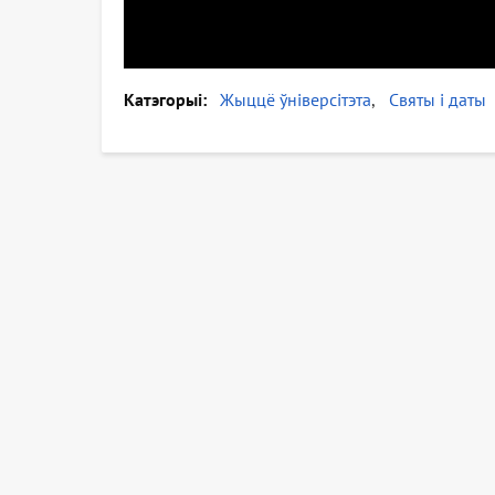
Катэгорыі
Жыццё ўніверсітэта
Святы і даты