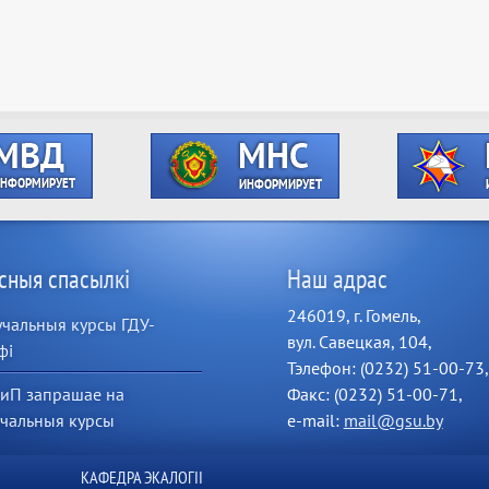
сныя спасылкі
Наш адрас
246019, г. Гомель,
чальныя курсы ГДУ-
вул. Савецкая, 104,
фі
Тэлефон: (0232) 51-00-73,
иП запрашае на
Факс: (0232) 51-00-71,
учальныя курсы
e-mail:
mail@gsu.by
КАФЕДРА ЭКАЛОГІІ