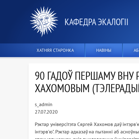
КАФЕДРА ЭКАЛОГІІ
ХАТНЯЯ СТАРОНКА
НАВІНЫ
АБ
90 ГАДОЎ ПЕРШАМУ ВНУ Р
ХАХОМОВЫМ (ТЭЛЕРАДЫ
s_admin
27.07.2020
Рэктар універсітэта Сяргей Хахомов даў інтэрв'
інтэрв'ю". Рэктар адказаў на пытанні аб асноў