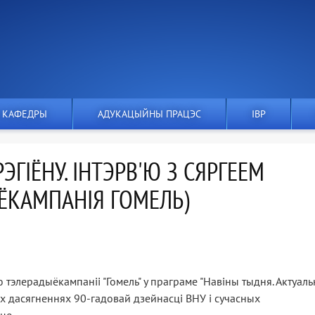
 КАФЕДРЫ
АДУКАЦЫЙНЫ ПРАЦЭС
IВР
ЭГІЁНУ. ІНТЭРВ'Ю З СЯРГЕЕМ
ЁКАМПАНІЯ ГОМЕЛЬ)
ю тэлерадыёкампаніі "Гомель" у праграме "Навіны тыдня. Актуал
ных дасягненнях 90-гадовай дзейнасці ВНУ і сучасных