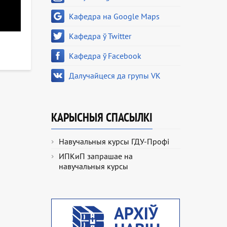
Кафедра на Google Maps
Кафедра ў Twitter
Кафедра ў Facebook
Далучайцеся да групы VK
КАРЫСНЫЯ СПАСЫЛКІ
Навучальныя курсы ГДУ-Профі
ИПКиП запрашае на
навучальныя курсы