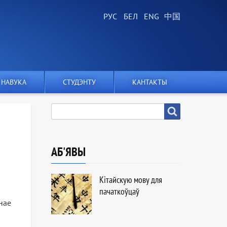
НАВУКА
СТУДЭНТУ
КАНТАКТЫ
ПОШУК
Пошук
АБ'ЯВЫ
Кітайскую мову для
пачаткоўцаў
ьнае