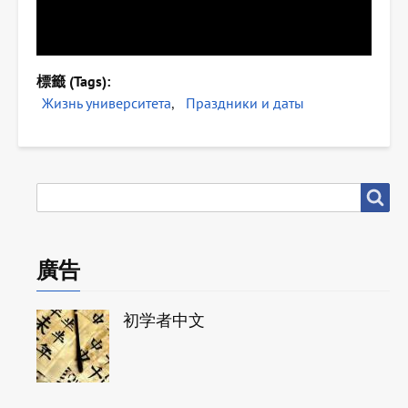
標籤 (Tags)
Жизнь университета
Праздники и даты
搜
搜尋
尋
廣告
初学者中文