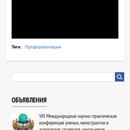
Теги
Профориентация
SEARCH
Search
ОБЪЯВЛЕНИЯ
VIII Международная научно-практическая
конференция ученых, магистрантов и
аспирантов, студентов, школьников