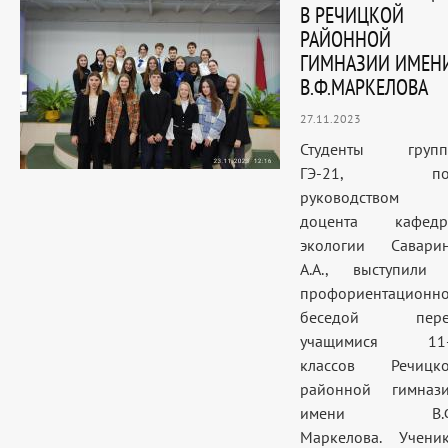
В РЕЧИЦКОЙ
РАЙОННОЙ
ГИМНАЗИИ ИМЕН
В.Ф.МАРКЕЛОВА
27.11.2023
Студенты груп
ГЭ-21, по
руководством
доцента кафед
экологии Савари
А.А., выступили
профориентационн
беседой пере
учащимися 11-
классов Речицк
районной гимназ
имени В.Ф
Маркелова. Учени