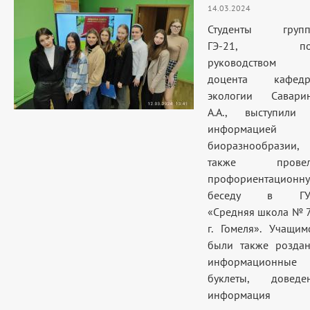
14.03.2024
Студенты груп
ГЭ-21, по
руководством
доцента кафед
экологии Савари
А.А., выступили
информацией 
биоразнообразии,
также провел
профориентационн
беседу в ГУ
«Средняя школа № 
г. Гомеля». Учащим
были также розда
информационные
буклеты, доведе
информация 