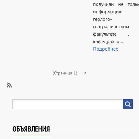
получили не толь
информацию 
геолого-
географическом
факультете , 
кафедрах, о…
Подробнее
Нумерация
Следующая
››
(Страница 1)
страниц
страница
SubscribeПодписаться
на
SEARCH
Search
Профориентация
ОБЪЯВЛЕНИЯ