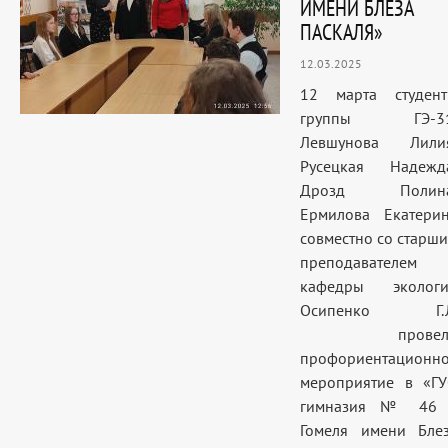
ИМЕНИ БЛЕЗА
ПАСКАЛЯ»
12.03.2025
12 марта студен
группы ГЭ-31
Левшунова Лили
Русецкая Надежд
Дрозд Полина
Ермилова Екатери
совместно со старш
преподавателем
кафедры эколог
Осипенко Г.Л
провел
профориентационн
мероприятие в «Г
гимназия № 46 
Гомеля имени Бле