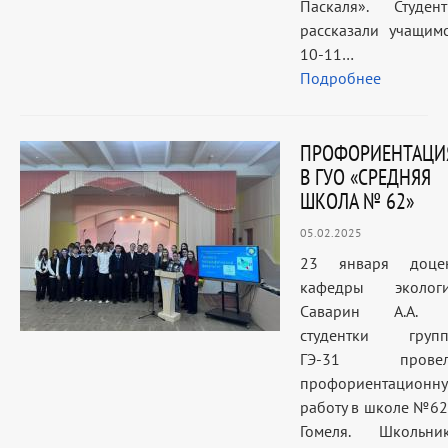
Паскаля». Студен
рассказали учащим
10-11…
Подробнее
ПРОФОРИЕНТАЦИ
В ГУО «СРЕДНЯЯ
ШКОЛА № 62»
05.02.2025
23 января доце
кафедры эколог
Саварин А.А.
студентки груп
ГЭ-31 провел
профориентационн
работу в школе №62 
Гомеля. Школьни